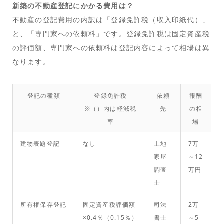
新築の不動産登記にかかる費用は？
不動産の登記費用の内訳は「登録免許税（収入印紙代）」
と、「専門家への依頼料」です。登録免許税は固定資産税
の評価額、専門家への依頼料は登記内容によって相場は異
なります。
登記の種類
登録免許税
依頼
報酬
※（）内は軽減税
先
の相
率
場
建物表題登記
なし
土地
7万
家屋
～12
調査
万円
士
所有権保存登記
固定資産税評価額
司法
2万
×0.4％（0.15％）
書士
～5