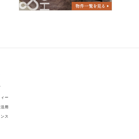
y
プ
ティー
ス活用
ナンス