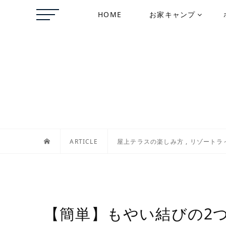
HOME
お家キャンプ
ARTICLE
屋上テラスの楽しみ方
,
リゾートラ
【簡単】もやい結びの2