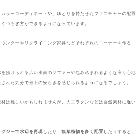
るカラーコーディネートや、ゆとりを持たせたファニチャーの配置
るくつろぎ方ができるようになっています。
カウンターやリクライニング家具などそれぞれのコーナーを作る
体を預けられる広い座面のソファーや包み込まれるような座り心地
たされた気分で最上の安らぎを感じられるようになるでしょう。
素材は難しいかもしれませんが、人工ラタンなどは自然素材に近い
ャグジーで水辺を再現
したり、
観葉植物を多く配置
したりすると、