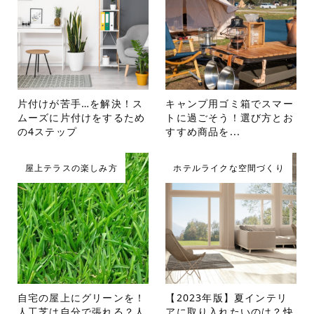
片付けが苦手…を解決！ス
キャンプ用ゴミ箱でスマー
ムーズに片付けをするため
トに過ごそう！選び方とお
の4ステップ
すすめ商品を...
屋上テラスの楽しみ方
ホテルライクな空間づくり
自宅の屋上にグリーンを！
【2023年版】夏インテリ
人工芝は自分で張れる？人
アに取り入れたいのは？快