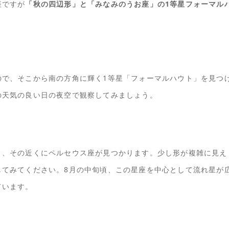
座ですが
「秋の四辺形」と「みなみのうお座」の1等星フォーマル
ので、そこから南の方角に輝く1等星「フォーマルハウト」を見つ
の天気の良い日の夜空で観察してみましょう。
と、その近くにペルセウス座が見つかります。少し形が複雑に見え
してみてください。8月の中旬頃、この星座を中心として流れ星が
ています。