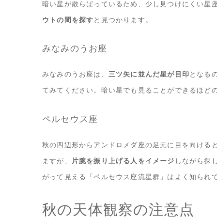
暗い星が散らばっているため、少し見つけにくい星
ウトの間を探す
と見つかります。
みなみのうお座
みなみのうお座は、
三ツ矢に並んだ星が目印
となる
てみてください。暗い星でも見ることができるほど
ペルセウス座
秋の四辺形からアンドロメダ座の足元に目を向ける
ますが、
片腕を振り上げる人をイメージ
しながら探
がって見える「ペルセウス座流星群」はよく知られ
秋の天体観察の注意点