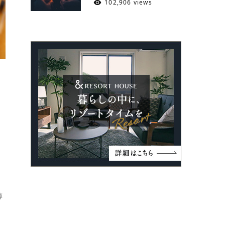
102,906 views
薄