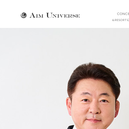
CONC
&RESOR