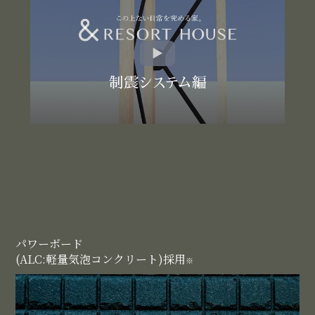
パワーボード
(ALC:軽量気泡コンクリート)採用
※