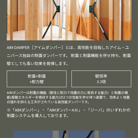
AIM DAMPER［アイムダンパー］とは、高性能を目指したアイム・ユ
ニバース独自の制震ダンパーです。 耐震と制震機能を併せ持ち、耐震
壁としても高い効果を発揮します。
耐震+制震
壁倍率
+耐力壁
3.3倍
AIMダンパーは耐震の機能（剛性と耐力で地震の力に抵抗する能力）と制震の機
能(振動エネルギーを吸収する能力)の2つの性能を併せ持つ装置で、効率よく地震
の揺れを抑える工夫がされている高性能ダンパーです。
※「AIMダンパー」・「AIMダンパーAⅢ」・「ジーバ」のいずれかの
制震システムを導入しております。