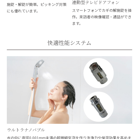
連動型テレビドアフォン
施錠・解錠が簡単。ピッキング対策
スマートフォンでカギの解施錠を操
にも優れています。
作。来訪者の映像確認・通話ができ
ます。
快適性能システム
ウルトラナノバブル
水の中に直径0.001mm未満の超微細気泡を作り洗浄力や保湿効果を高めま