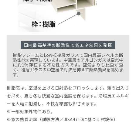
国内最高基準の断熱性で省エネ効果を発揮
樹脂フレームとLow-E複層ガラスで国内最高レベルの断
熱性能を実現しています。中空層のアルゴンガスは空気中
に約1%存在する不活性ガスです。空気よりも比重が重
く、複層ガラスの中空層で対流を抑えて断熱効果を高めま
す。
樹脂窓は、室温を上げる日射熱をブロックします。熱の出入り
を抑え、夏も冬も快適な室内温度を保ちます。冷暖房エネルギ
ーを大幅に削減し、不快な結露も押さえます。
※一部対象外物件あり。
※窓の熱貫流率（試験方法／JISA4710に基づく試験値）