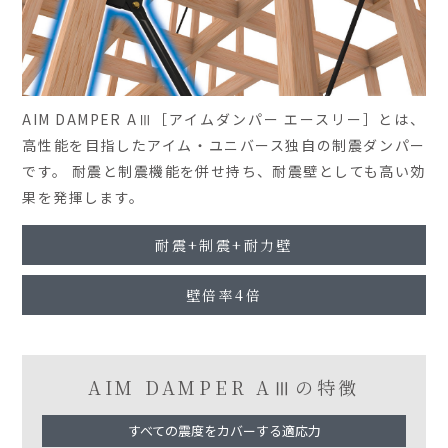
AIM DAMPER AⅢ［アイムダンパー エースリー］とは、
高性能を目指したアイム・ユニバース独自の制震ダンパー
です。 耐震と制震機能を併せ持ち、耐震壁としても高い効
果を発揮します。
耐震+制震
+耐力壁
壁倍率
4倍
AIM DAMPER AⅢの特徴
すべての震度をカバーする適応力