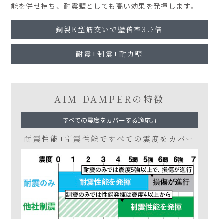
能を併せ持ち、耐震壁としても高い効果を発揮します。
鋼製K型筋交いで
壁倍率3.3倍
耐震+制震
+耐力壁
AIM DAMPERの特徴
すべての震度をカバーする適応力
耐震性能+制震性能で
すべての震度をカバー