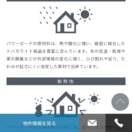
パワーボードの原材料は、熱や酸化に強い、緻密に結合した
トバモライト結晶を豊富に含んでいます。冬の低温・乾燥や
夏の酷暑などの外部環境の変化に強く、ひび割れや反り、た
わみが起きにくい安定した素材で出来ています。
断熱性
物件情報
を見る
お問
パワーボードの37㎜の厚さの中には、細かい気泡が均一に入