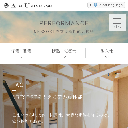
Select language
PERFORMANCE
MENU
&RESORTを支える性能と技術
制震×耐震
断熱・気密性
耐久性
FACT
&RESORTを支える確かな性能
住まいの心地よさ、快適性、大切な家族を守るのは、
家の性能である。