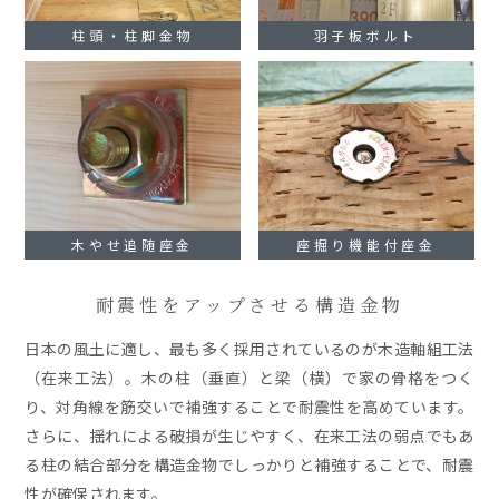
柱頭・柱脚金物
羽子板ボルト
木やせ追随座金
座掘り機能付座金
耐震性をアップさせる構造金物
日本の風土に適し、最も多く採用されているのが木造軸組工法
（在来工法）。木の柱（垂直）と梁（横）で家の骨格をつく
り、対角線を筋交いで補強することで耐震性を高めています。
さらに、揺れによる破損が生じやすく、在来工法の弱点でもあ
る柱の結合部分を構造金物でしっかりと補強することで、耐震
性が確保されます。