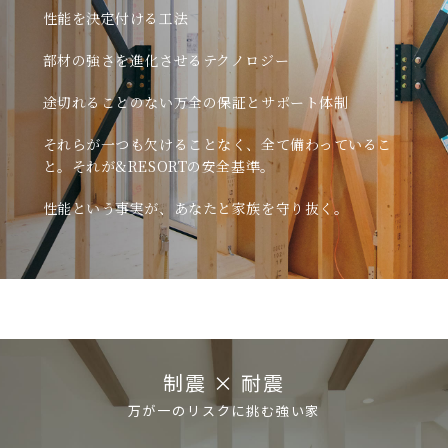
性能を決定付ける工法
部材の強さを進化させるテクノロジー
途切れることのない
万全の保証とサポート体制
それらが一つも欠けることなく、全て備わっているこ
と。
それが&RESORTの安全基準。
性能という事実が、あなたと家族を守り抜く。
制震 × 耐震
万が一のリスクに挑む強い家