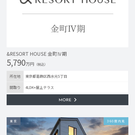
&RESORT HOUSE 金町Ⅳ期
5,790
万円
（税込）
所在地
東京都葛飾区西水元5丁目
間取り
4LDK+屋上テラス
東京
360度内見