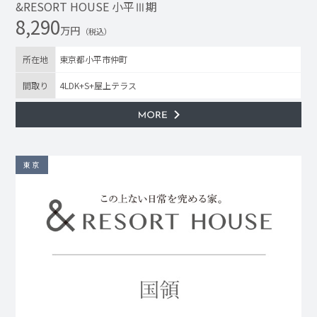
&RESORT HOUSE 小平Ⅲ期
8,290
万円
（税込）
所在地
東京都小平市仲町
間取り
4LDK+S+屋上テラス
東京