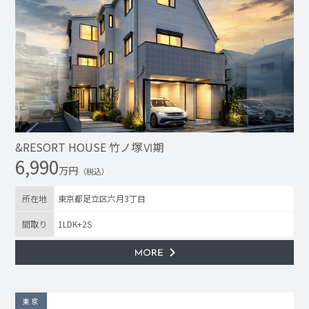
&RESORT HOUSE 竹ノ塚Ⅵ期
6,990
万円
（税込）
所在地
東京都足立区六月3丁目
間取り
1LDK+2S
東京