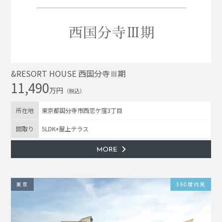
&RESORT HOUSE 西国分寺Ⅲ期
11,490
万円
（税込）
所在地
東京都国分寺市西恋ケ窪3丁目
間取り
5LDK+屋上テラス
東京
360度内見