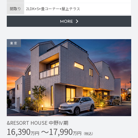
間取り
2LDK+S+畳コーナー+屋上テラス
東京
&RESORT HOUSE 中野Ⅳ期
16,390
〜17,990
万円
万円
（税込）