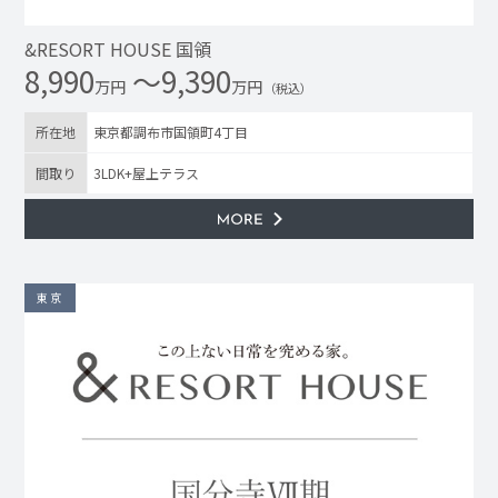
&RESORT HOUSE 国領
8,990
〜9,390
万円
万円
（税込）
所在地
東京都調布市国領町4丁目
間取り
3LDK+屋上テラス
東京