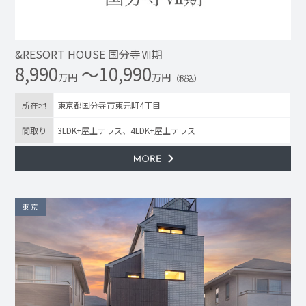
&RESORT HOUSE 国分寺Ⅶ期
8,990
〜10,990
万円
万円
（税込）
所在地
東京都国分寺市東元町4丁目
間取り
3LDK+屋上テラス、4LDK+屋上テラス
東京