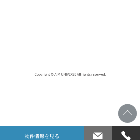
Copyright © AIM UNIVERSE All rights reserved.
物件情報
を見る
お問