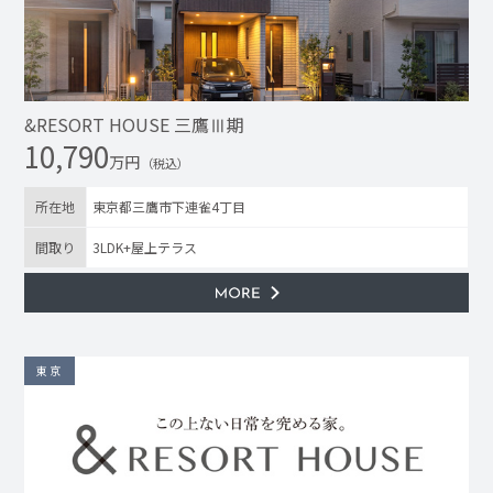
&RESORT HOUSE 三鷹Ⅲ期
10,790
万円
（税込）
所在地
東京都三鷹市下連雀4丁目
間取り
3LDK+屋上テラス
東京