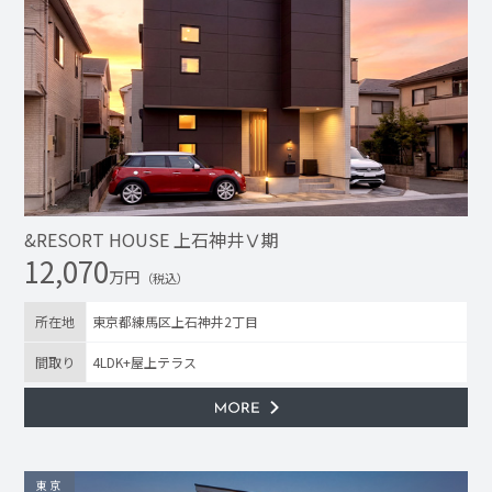
&RESORT HOUSE 上石神井Ⅴ期
12,070
万円
（税込）
所在地
東京都練馬区上石神井2丁目
間取り
4LDK+屋上テラス
東京