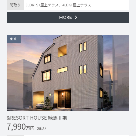
間取り
3LDK+S+屋上テラス、4LDK+屋上テラス
東京
&RESORT HOUSE 練馬Ⅱ期
7,990
万円
（税込）