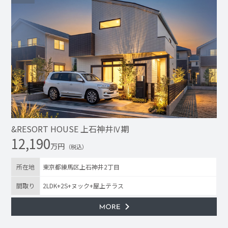
&RESORT HOUSE 上石神井Ⅳ期
12,190
万円
（税込）
所在地
東京都練馬区上石神井2丁目
間取り
2LDK+2S+ヌック+屋上テラス