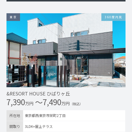
東京
360度内見
&RESORT HOUSE ひばりヶ丘
7,390
〜7,490
万円
万円
（税込）
所在地
東京都西東京市栄町2丁目
間取り
3LDK+屋上テラス