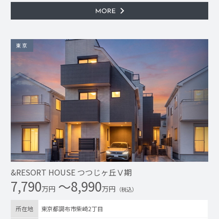
東京
&RESORT HOUSE つつじヶ丘Ⅴ期
7,790
〜8,990
万円
万円
（税込）
所在地
東京都調布市柴崎2丁目