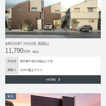
&RESORT HOUSE 浜田山
11,790
万円
（税込）
所在地
東京都杉並区浜田山1丁目
間取り
3LDK+屋上テラス
東京