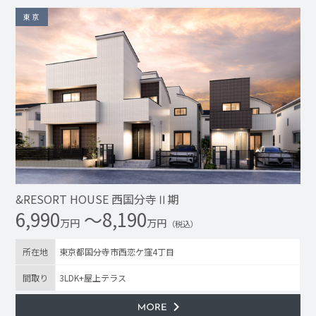
東京
&RESORT HOUSE 西国分寺Ⅱ期
6,990
〜8,190
万円
万円
（税込）
所在地
東京都国分寺市西恋ケ窪4丁目
間取り
3LDK+屋上テラス