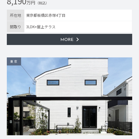
8,190
万円
（税込）
所在地
東京都板橋区赤塚4丁目
間取り
3LDK+屋上テラス
東京