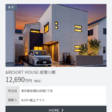
東京
&RESORT HOUSE 成増Ⅱ期
12,690
万円
（税込）
所在地
東京都板橋区成増2丁目
間取り
4LDK+屋上テラス