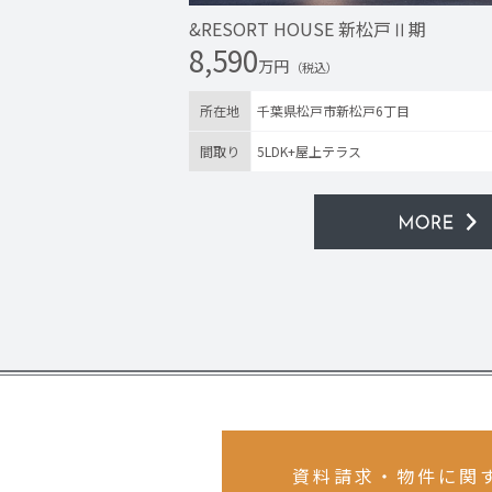
&RESORT HOUSE 新松戸Ⅱ期
8,590
万円
（税込）
所在地
千葉県松戸市新松戸6丁目
間取り
5LDK+屋上テラス
資料請求・物件に関