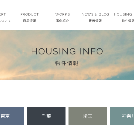
EPT
PRODUCT
WORKS
NEWS & BLOG
HOUSING 
Tについて
商品情報
事例紹介
新着情報
物件情
HOUSING INFO
物件情報
東京
千葉
埼玉
神奈