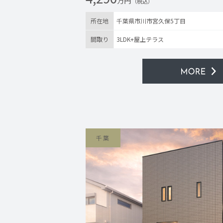
万円
（税込）
所在地
千葉県市川市宮久保5丁目
間取り
3LDK+屋上テラス
千葉