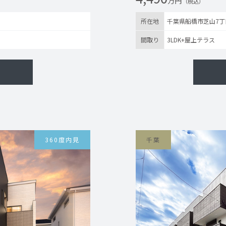
万円
（税込）
所在地
千葉県船橋市芝山7丁
間取り
3LDK+屋上テラス
360度内見
千葉