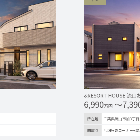
&RESORT HOUSE 
6,990
〜7,39
万円
所在地
千葉県流山市加3丁目
ス
間取り
4LDK+畳コーナー+