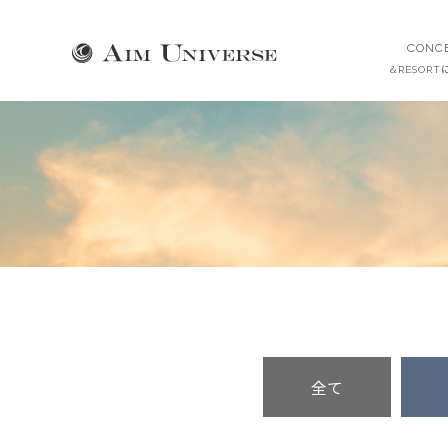
CONC
&RESOR
全て