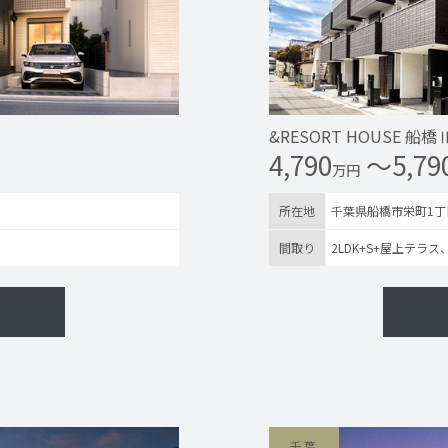
&RESORT HOUSE 船橋
4,790
〜5,79
万円
所在地
千葉県船橋市栄町1丁
間取り
2LDK+S+屋上テラス
千葉