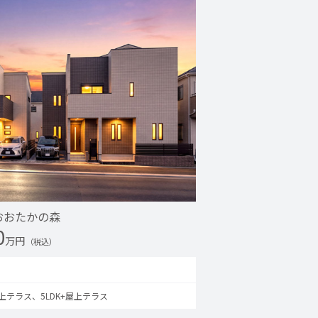
流山おおたかの森
0
万円
（税込）
屋上テラス、5LDK+屋上テラス