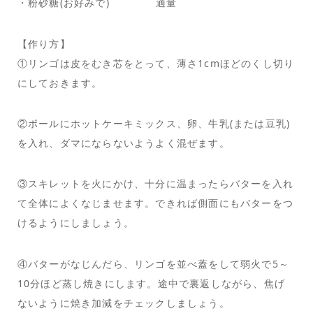
・粉砂糖(お好みで) 適量
【作り方】
①リンゴは皮をむき芯をとって、薄さ1cmほどのくし切り
にしておきます。
②ボールにホットケーキミックス、卵、牛乳(または豆乳)
を入れ、ダマにならないようよく混ぜます。
③スキレットを火にかけ、十分に温まったらバターを入れ
て全体によくなじませます。できれば側面にもバターをつ
けるようにしましょう。
④バターがなじんだら、リンゴを並べ蓋をして弱火で5～
10分ほど蒸し焼きにします。途中で裏返しながら、焦げ
ないように焼き加減をチェックしましょう。