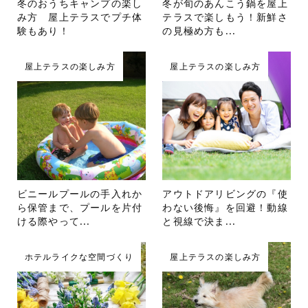
冬のおうちキャンプの楽し
冬が旬のあんこう鍋を屋上
み方 屋上テラスでプチ体
テラスで楽しもう！新鮮さ
験もあり！
の見極め方も...
屋上テラスの楽しみ方
屋上テラスの楽しみ方
ビニールプールの手入れか
アウトドアリビングの『使
ら保管まで、プールを片付
わない後悔』を回避！動線
ける際やって...
と視線で決ま...
ホテルライクな空間づくり
屋上テラスの楽しみ方