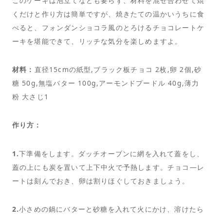
このケーキは泡立てなども要らず、材料を混ぜ合わせて焼
くだけと作り方は簡単ですが、焼きたての温かいうちに食
べると、フォンダンショコラ風のとろけるチョコレートケ
ーキを堪能できて、リッチな気分を楽しめますよ。
材料：
直径15cmの紙型,ブラック板チョコ 2枚,卵 2個,砂
糖 50g,無塩バター 100g,アーモンドプードル 40g,薄力
粉 大さじ1
作り方：
1.
下準備をします。ダッチオーブンに網を入れて蓋をし、
蓋の上にも炭を置いて上下中火で予熱します。チョコ―レ
ートは刻んでおき、卵は割りほぐしておきましょう。
2.
小さめの鍋にバターと砂糖を入れて火にかけ、溶けたら