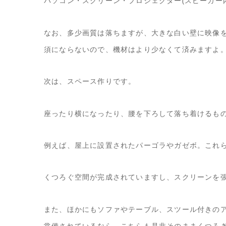
パソコン・スクリーン・プロジェクター(スピーカー
なお、多少画質は落ちますが、大きな白い壁に映像
須にならないので、機材はより少なくて済みますよ
次は、スペース作りです。
座ったり横になったり、腰を下ろして落ち着けるも
例えば、屋上に設置されたパーゴラやガゼボ。これ
くつろぐ空間が完成されていますし、スクリーンを
また、ほかにもソファやテーブル、スツール付きの
常備されているなら、こちらも是非そのままくつろ