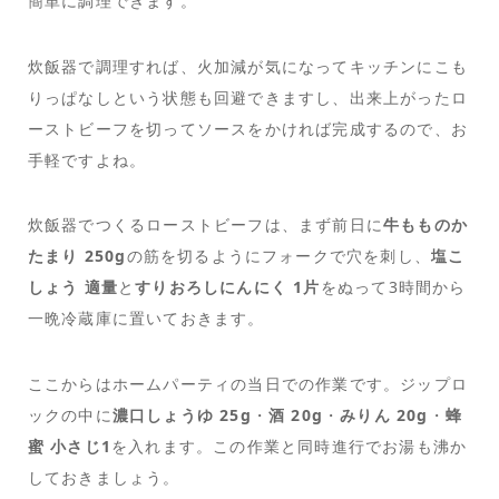
簡単に調理できます。
炊飯器で調理すれば、火加減が気になってキッチンにこも
りっぱなしという状態も回避できますし、出来上がったロ
ーストビーフを切ってソースをかければ完成するので、お
手軽ですよね。
炊飯器でつくるローストビーフは、まず前日に
牛もものか
たまり 250g
の筋を切るようにフォークで穴を刺し、
塩こ
しょう 適量
と
すりおろしにんにく 1片
をぬって3時間から
一晩冷蔵庫に置いておきます。
ここからはホームパーティの当日での作業です。ジップロ
ックの中に
濃口しょうゆ 25g
・
酒 20g
・
みりん 20g
・
蜂
蜜 小さじ1
を入れます。この作業と同時進行でお湯も沸か
しておきましょう。