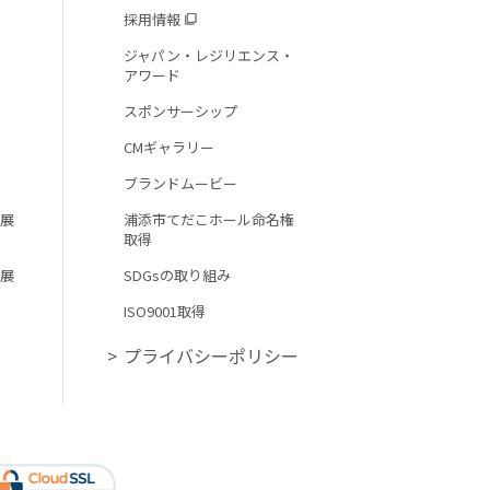
採用情報
ジャパン・レジリエンス・
アワード
スポンサーシップ
CMギャラリー
ブランドムービー
馬展
浦添市てだこホール命名権
取得
瀬展
SDGsの取り組み
ISO9001取得
プライバシーポリシー