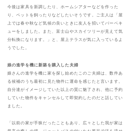
今後は家具を新調したり、ホームシアターなどを作った
り、ペットを飼ったりなどしたいそうです。ご主人は「屋
上では春や秋など気候の良いときに友人を招いてバーベキ
ューをしました。また、富士山やスカイツリーが見えて気
分転換になります。」と、屋上テラスが気に入っているよ
うでした。
娘の進学を機に新築を購入した夫婦
娘さんの進学を機に家を探し始めたこのご夫婦は、数件あ
る候補のうち最初に見た物件に運命を感じたと言います。
自分達がイメージしていた以上の質に魅了され、他に予約
していた物件をキャンセルして即契約したのだと話してい
ました。
「以前の家が手狭だったこともあり、広々とした我が家は
最高の癒しの場。ジェットバスの付いたお風呂で汗を流せ