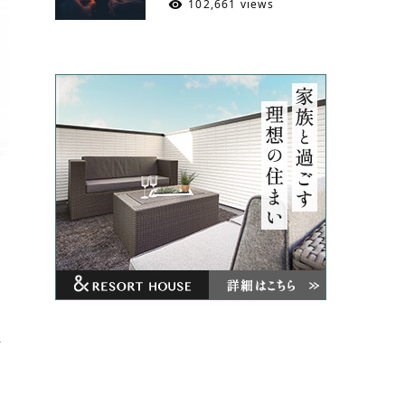
102,661 views
、
だ