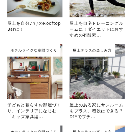
屋上を自分だけのRooftop
屋上を自宅トレーニングル
Barに！
ームに！ダイエットにおす
すめの有酸素...
ホテルライクな空間づくり
屋上テラスの楽しみ方
子どもと暮らすお部屋づく
屋上のある家にサンルーム
り。インテリアになじむ
をプラス。増設はできる？
「キッズ家具編...
DIYでプチ...
ホテルライクな空間づくり
屋上テラスの楽しみ方