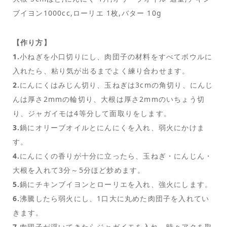
ブイヨン1000cc,ローリエ 1枚,バター 10g
【作り方】
1.
小ねぎを小口切りにし、肉団子の材料をすべてボウルに
入れたら、粘り気が出るまでよく練り合わせます。
2.
にんにくはみじん切り、玉ねぎは3cmの角切り、にんじ
んは厚さ2mmの輪切り、大根は厚さ2mmのいちょう切
り、ジャガイモは4等分して面取りをします。
3.
鍋にオリーブオイルとにんにくを入れ、弱火にかけま
す。
4.
にんにくの香りが十分に立ったら、玉ねぎ・にんじん・
大根を入れて3分～5分ほど炒めます。
5.
鍋にチキンブイヨンとローリエを入れ、強火にします。
6.
沸騰したら弱火にし、1口大に丸めた肉団子を入れてい
きます。
7.
肉団子が浮いてきたらジャガイモを入れ、時々アクを取