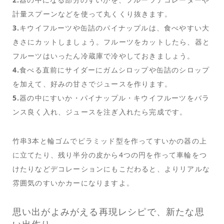
計量スプーンなどを使って丸くくり抜きます。
3.
キウイフルーツや缶詰のパイナップルは、食べやすい大
きさにカットしましょう。フルーツをカットしたら、器と
フルーツはいったん冷蔵庫で冷やしておきましょう。
4.
食べる直前にサイダーにガムシロップや缶詰のシロップ
を加えて、好みの甘さでジュースを作ります。
5.
器の中にすいか・パイナップル・キウイフルーツをバラ
ンス良く入れ、ジュースを注ぎ入れたら完成です。
竹串3本と輪ゴムでピラミッド型を作ってすいかの器の上
に立てたり、残り半分の皮から4つの円を作って車輪をつ
けたりなどデコレーションにもこだわると、よりリアルな
雰囲気のすいかカーになりますよ。
思い出がよみがえる再現レシピで、新たな思
い出作り