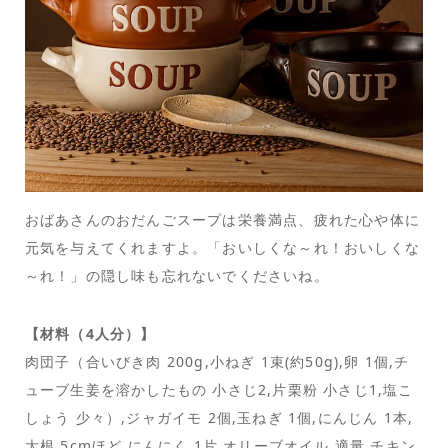
おばあさんのおだんごスープは栄養満点、疲れた心や体に
元気を与えてくれますよ。「おいしくな～れ！おいしくな
～れ！」の隠し味も忘れないでくださいね。
【材料（4人分）】
肉団子（合いびき肉 200g,小ねぎ 1束(約50g),卵 1個,チ
ューブ生姜を溶かしたもの 小さじ2,片栗粉 小さじ1,塩こ
しょう 少々）,ジャガイモ 2個,玉ねぎ 1個,にんじん 1本,
大根 5cmほど,にんにく 1片,オリーブオイル 適量,チキン