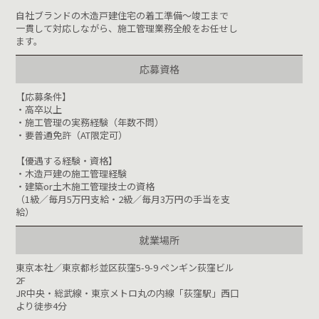
自社ブランドの木造戸建住宅の着工準備～竣工まで
一貫して対応しながら、施工管理業務全般をお任せし
ます。
応募資格
【応募条件】
・高卒以上
・施工管理の実務経験（年数不問）
・要普通免許（AT限定可）
【優遇する経験・資格】
・木造戸建の施工管理経験
・建築or土木施工管理技士の資格
（1級／毎月5万円支給・2級／毎月3万円の手当を支
給）
就業場所
東京本社／東京都杉並区荻窪5-9-9 ペンギン荻窪ビル
2F
JR中央・総武線・東京メトロ丸の内線「荻窪駅」西口
より徒歩4分