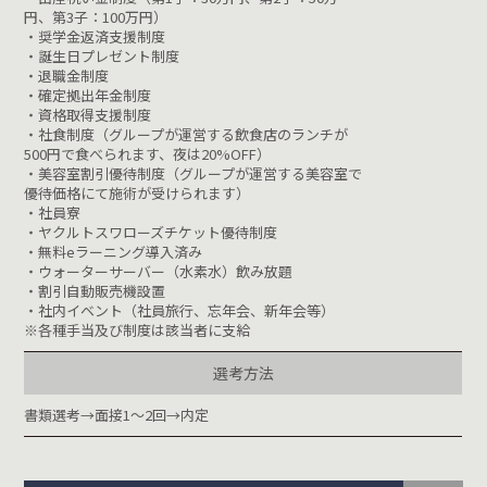
円、第3子：100万円）
・奨学金返済支援制度
・誕生日プレゼント制度
・退職金制度
・確定拠出年金制度
・資格取得支援制度
・社食制度（グループが運営する飲食店のランチが
500円で食べられます、夜は20%OFF）
・美容室割引優待制度（グループが運営する美容室で
優待価格にて施術が受けられます）
・社員寮
・ヤクルトスワローズチケット優待制度
・無料eラーニング導入済み
・ウォーターサーバー（水素水）飲み放題
・割引自動販売機設置
・社内イベント（社員旅行、忘年会、新年会等）
※各種手当及び制度は該当者に支給
選考方法
書類選考→面接1～2回→内定