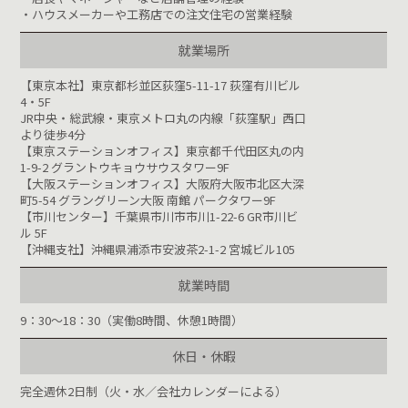
・ハウスメーカーや工務店での注文住宅の営業経験
就業場所
【東京本社】東京都杉並区荻窪5-11-17 荻窪有川ビル
4・5F
JR中央・総武線・東京メトロ丸の内線「荻窪駅」西口
より徒歩4分
【東京ステーションオフィス】東京都千代田区丸の内
1-9-2 グラントウキョウサウスタワー9F
【大阪ステーションオフィス】大阪府大阪市北区大深
町5-54 グラングリーン大阪 南館 パークタワー9F
【市川センター】千葉県市川市市川1-22-6 GR市川ビ
ル 5F
【沖縄支社】沖縄県浦添市安波茶2-1-2 宮城ビル105
就業時間
9：30～18：30（実働8時間、休憩1時間）
休日・休暇
完全週休2日制（火・水／会社カレンダーによる）