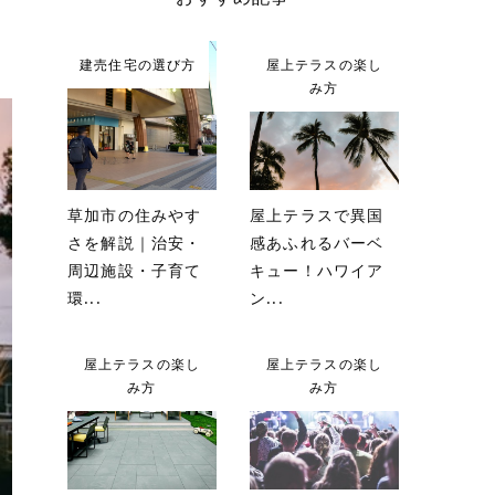
建売住宅の選び方
屋上テラスの楽し
み方
草加市の住みやす
屋上テラスで異国
さを解説｜治安・
感あふれるバーベ
周辺施設・子育て
キュー！ハワイア
環...
ン...
屋上テラスの楽し
屋上テラスの楽し
み方
み方