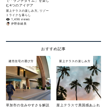
で「ランチタイム」を楽し
む4つのアイデア
屋上テラスの楽しみ方
,
リゾー
トライクな暮らし
1,496 views
伊野奈緒美
おすすめ記事
建売住宅の選び方
屋上テラスの楽しみ方
草加市の住みやすさを解説
屋上テラスで異国感あふれ