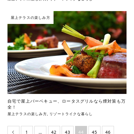
屋上テラスの楽しみ方
自宅で屋上バーベキュー、ロータスグリルなら煙対策も万
全！
屋上テラスの楽しみ方
,
リゾートライクな暮らし
1
…
42
43
44
45
46
