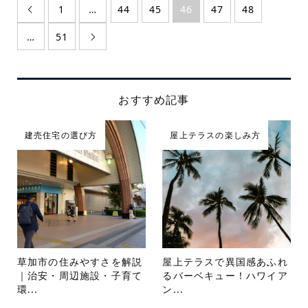
1
…
44
45
46
47
48

…
51

おすすめ記事
建売住宅の選び方
屋上テラスの楽しみ方
草加市の住みやすさを解説
屋上テラスで異国感あふれ
｜治安・周辺施設・子育て
るバーベキュー！ハワイア
環...
ン...