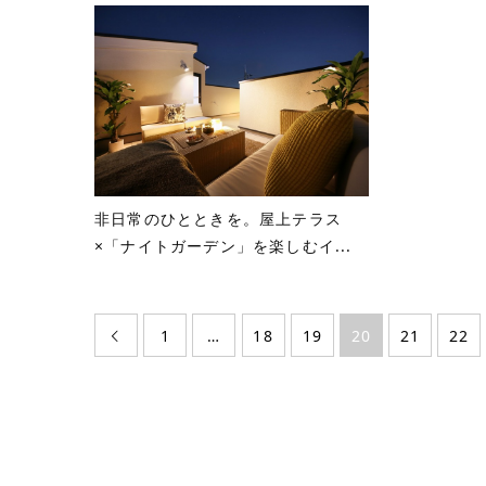
非日常のひとときを。屋上テラス
×「ナイトガーデン」を楽しむイ...
1
…
18
19
20
21
22
