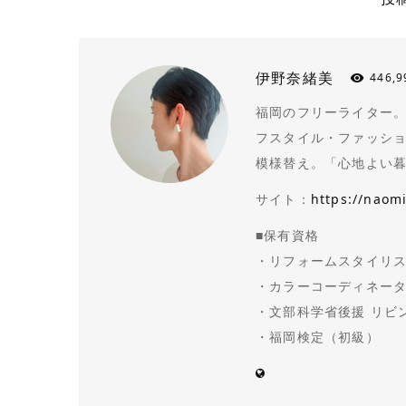
伊野奈緒美
446,9
福岡のフリーライター。N
フスタイル・ファッシ
模様替え。「心地よい
サイト：
https://naom
■保有資格
・リフォームスタイリス
・カラーコーディネータ
・文部科学省後援 リビ
・福岡検定（初級）