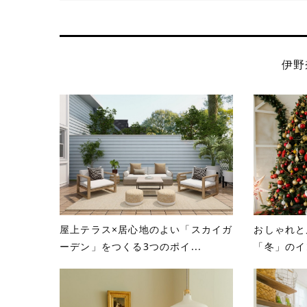
伊野
屋上テラス×居心地のよい「スカイガ
おしゃれと
ーデン」をつくる3つのポイ...
「冬」のイ