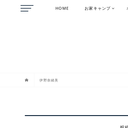
HOME
お家キャンプ
伊野奈緒美
投