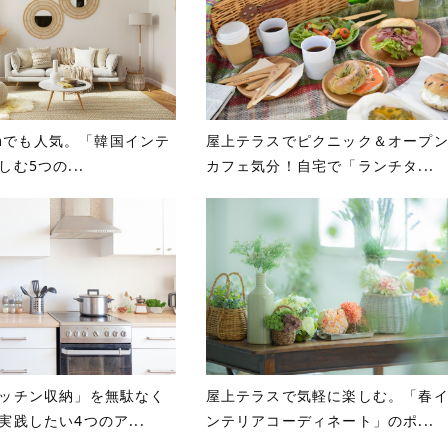
ramでも人気。「韓国インテ
屋上テラスでピクニック＆オープ
む5つの...
カフェ気分！自宅で「ランチタ...
ッチン収納」を無駄なく
屋上テラスで気軽に楽しむ。「春
実践したい4つのア...
ンテリアコーディネート」のポ...