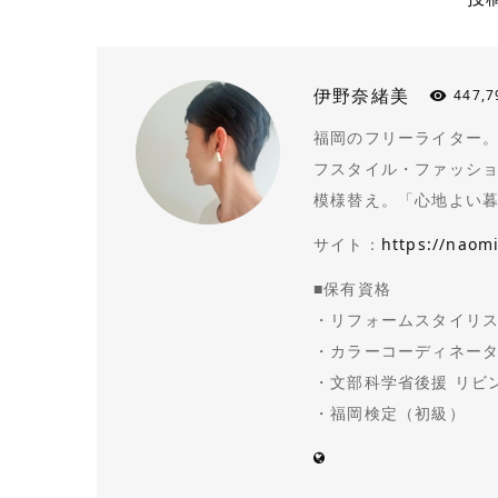
伊野奈緒美
447,7
福岡のフリーライター。N
フスタイル・ファッシ
模様替え。「心地よい
サイト：
https://naom
■保有資格
・リフォームスタイリス
・カラーコーディネータ
・文部科学省後援 リビ
・福岡検定（初級）