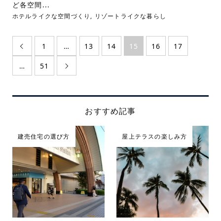
ど各空間...
ホテルライクな空間づくり
,
リゾートライクな暮らし
1
…
13
14
15
16
17

…
51

おすすめ記事
建売住宅の選び方
屋上テラスの楽しみ方