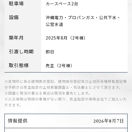
駐車場
カースペース2台
設備
沖縄電力・プロパンガス・公共下水・
公営水道
築年月
2025年8月（2号棟）
引渡し時期
即日
取引態様
売主（2号棟）
※本物件に係る建物表示登記、建物保存登記及び土地所有権移転登記等
の手続きは売主指定の土地家屋調査士・司法書士とさせて頂きます。
※図面と現況が異なる場合は現況を優先とします。
※火災保険は特段の事情がない限り、売主指定の保険会社でご加入いた
だきます。
情報提供
2026年8月7日