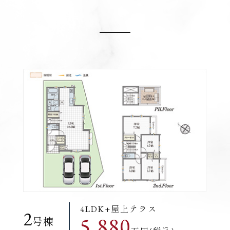
4LDK+屋上テラス
2
5,880
号棟