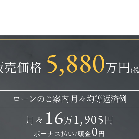
5,880
販売価格
万円
(
ローンのご案内 月々均等返済例
16
1,905
月々
万
円
0
ボーナス払い/頭金
円