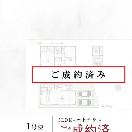
3LDK+屋上テラス
1
ご成約済
号棟