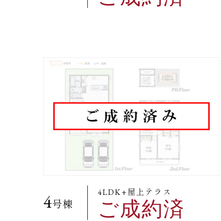
4LDK+屋上テラス
4
ご成約済
号棟