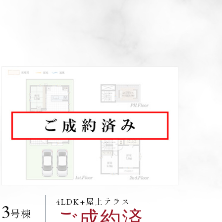
4LDK+屋上テラス
3
ご成約済
号棟