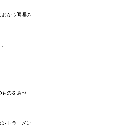
なおかつ調理の
す。
。
のものを選べ
タントラーメン