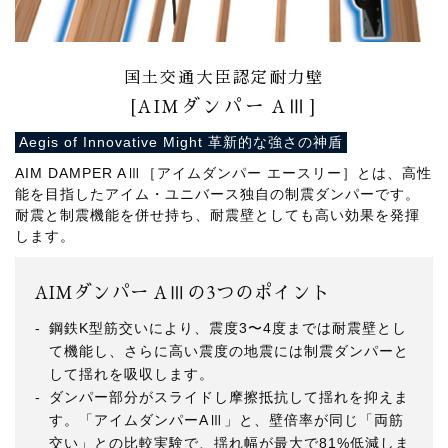
国土交通大臣認定耐力壁
[AIMダンパー AⅢ]
Aegis of Innovative Might 革新的な強さの神盾
AIM DAMPER AⅢ［アイムダンパー エースリー］とは、高性
能を目指したアイム・ユニバース独自の制震ダンパーです。
耐震と制震機能を併せ持ち、耐震壁としても高い効果を発揮
します。
AIMダンパー AⅢの3つのポイント
鋼鉄K型筋交いにより、震度3〜4度までは耐震壁とし
て機能し、さらに高い震度の地震には制震ダンパーと
して揺れを吸収します。
ダンパー部分がスライドし摩擦抵抗して揺れを抑えま
す。「アイムダンパーAⅢ」と、壁倍率が同じ「両筋
交い」との比較実験で、揺れ幅が最大で81%低減しま