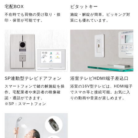
宅配BOX
ピタットキー
不在時でも荷物の受け取り・捺
施錠・解錠が簡単。ピッキング対
印・保管が可能です。
策にも優れています。
SP連動型テレビドアフォン
浴室テレビHDMI端子差込口
スマートフォンで鍵の解施錠を操
浴室の16V型テレビは、HDMI端子
作。宅配業者や来訪者の映像確
でスマホ等と接続可能。お気に入
認・通話ができます。
りの動画や音楽が楽しめます。
※SP：スマートフォン