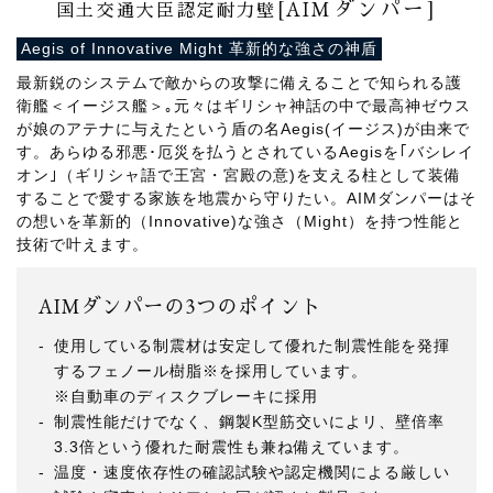
[AIMダンパー]
国土交通大臣認定耐力壁
Aegis of Innovative Might 革新的な強さの神盾
最新鋭のシステムで敵からの攻撃に備えることで知られる護
衛艦＜イージス艦＞｡元々はギリシャ神話の中で最高神ゼウス
が娘のアテナに与えたという盾の名Aegis(イージス)が由来で
す。あらゆる邪悪･厄災を払うとされているAegisを｢バシレイ
オン｣（ギリシャ語で王宮・宮殿の意)を支える柱として装備
することで愛する家族を地震から守りたい。AIMダンパーはそ
の想いを革新的（Innovative)な強さ（Might）を持つ性能と
技術で叶えます。
AIMダンパーの3つのポイント
使用している制震材は安定して優れた制震性能を発揮
するフェノール樹脂※を採用しています。
※自動車のディスクブレーキに採用
制震性能だけでなく、鋼製K型筋交いによリ、壁倍率
3.3倍という優れた耐震性も兼ね備えています。
温度・速度依存性の確認試験や認定機関による厳しい