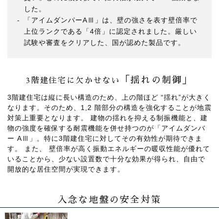
した。
「アイムダンパーAⅢ」は、壁の強さを表す壁倍率で
上位ランクである「4倍」に認定されました。厳しい
試験や審査をクリアした、国が認めた製品です。
「揺れの制御」
3階建住宅に欠かせない
3階建住宅は縦に長い構造のため、上の階ほど “揺れ”が大きく
なります。そのため、1,2 階部分の構造を強化することが地震
対策上重要となります。 建物の揺れを抑える制振機能と、建
物の強度を確保する耐震機能を併せ持つのが「アイムダンバ
ー AⅢ」。特に3階建住宅に対してその有効性が期待できま
す。 また、 壁倍率が高く振動エネルギーの暖収性能が優れて
いることから、少ない設置数で十分な効果が得られ、自由で
開放的な居住空間が実現できます。
入念な地盤の安全対策