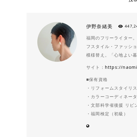
伊野奈緒美
447,2
福岡のフリーライター。N
フスタイル・ファッシ
模様替え。「心地よい
サイト：
https://naom
■保有資格
・リフォームスタイリス
・カラーコーディネータ
・文部科学省後援 リビ
・福岡検定（初級）