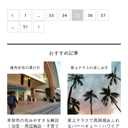
1
…
33
34
35
36
37

…
51

おすすめ記事
建売住宅の選び方
屋上テラスの楽しみ方
草加市の住みやすさを解説
屋上テラスで異国感あふれ
｜治安・周辺施設・子育て
るバーベキュー！ハワイア