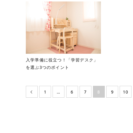
入学準備に役立つ！「学習デスク」
を選ぶ3つのポイント
1
…
6
7
8
9
10
