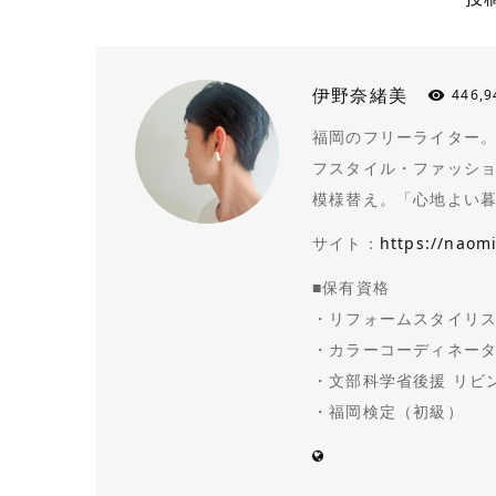
伊野奈緒美
446,9
福岡のフリーライター。N
フスタイル・ファッシ
模様替え。「心地よい
サイト：
https://naom
■保有資格
・リフォームスタイリス
・カラーコーディネータ
・文部科学省後援 リビ
・福岡検定（初級）