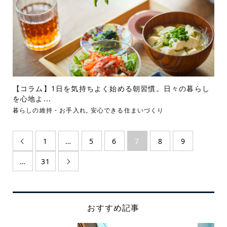
【コラム】1日を気持ちよく始める朝習慣。日々の暮らし
を心地よ...
暮らしの維持・お手入れ
,
安心できる住まいづくり
1
…
5
6
7
8
9

…
31

おすすめ記事