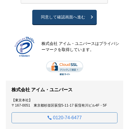
いた際に内容確認、回答を含めた各種サポートを行うた
め
2．クッキー（Cookie）の使用について
同意して確認画面へ進む
現在、当社のウェブサイトではクッキーを使用しており
ます。一般にクッキーとはウェブサイトの提供者がウェ
ブブラウザを通じてお客様のコンピューターに一時的に
小さなデータを書き込み保存させる仕組みです。データ
株式会社 アイム・ユニバースはプライバシ
には最後にサイトに訪れた日時、そのサイトの訪問回
ーマークを取得しています。
数、識別情報などが記録され、お客様ごとにカスタマイ
ズされたウェブサービスを提供するために使われていま
す。ただし、お客様自身がクッキーを使用したウェブサ
イト上で個人情報を入力しない限り、特定の個人を識別
することはできません。また、お客様が使用しているブ
ラウザの設定でクッキーの使用を拒否することができま
す。
株式会社 アイム・ユニバース
3．個人情報の取扱いについて
当社は個人情報を上記利用目的の範囲内で正確・最新の
【東京本社】
内容に保つように努め、不正なアクセス、改ざん、漏え
〒167-0051 東京都杉並区荻窪5-11-17 荻窪有川ビル4F・5F
い等から守るべく、必要かつ適切な安全管理措置を講じ
ます。また、お問い合わせ辞退の場合は、お預かりした
0120-74-6477
個人情報を遅滞なく破棄いたします。