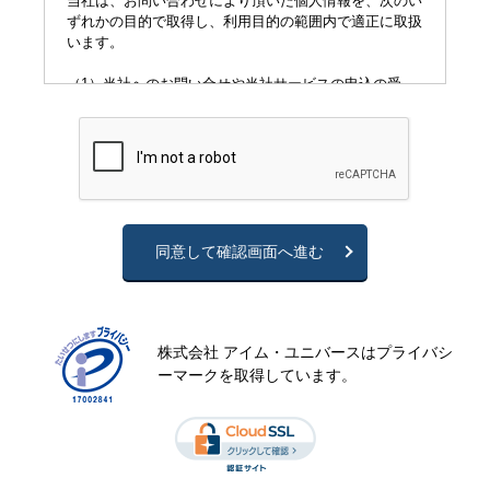
当社は、お問い合わせにより頂いた個人情報を、次のい
ずれかの目的で取得し、利用目的の範囲内で適正に取扱
います。
（1）当社へのお問い合せや当社サービスの申込の受
付・条件等の確認のため
（2）不動産に関するご相談の受付、ご希望に応じた物
件のご紹介等のため
（3）当社又はサービスに関するお問い合わせをいただ
いた際に内容確認、回答を含めた各種サポートを行うた
め
2．クッキー（Cookie）の使用について
同意して確認画面へ進む
現在、当社のウェブサイトではクッキーを使用しており
ます。一般にクッキーとはウェブサイトの提供者がウェ
ブブラウザを通じてお客様のコンピューターに一時的に
小さなデータを書き込み保存させる仕組みです。データ
株式会社 アイム・ユニバースはプライバシ
には最後にサイトに訪れた日時、そのサイトの訪問回
ーマークを取得しています。
数、識別情報などが記録され、お客様ごとにカスタマイ
ズされたウェブサービスを提供するために使われていま
す。ただし、お客様自身がクッキーを使用したウェブサ
イト上で個人情報を入力しない限り、特定の個人を識別
することはできません。また、お客様が使用しているブ
ラウザの設定でクッキーの使用を拒否することができま