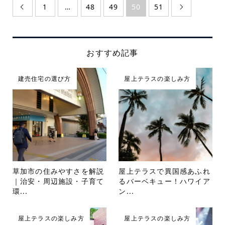
1
…
48
49
50
51


おすすめ記事
建売住宅の選び方
屋上テラスの楽しみ方
草加市の住みやすさを解説
屋上テラスで異国感あふれ
｜治安・周辺施設・子育て
るバーベキュー！ハワイア
環...
ン...
屋上テラスの楽しみ方
屋上テラスの楽しみ方