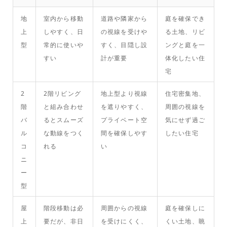
地
室内から移動
道路や隣家から
庭を確保でき
上
しやすく、日
の視線を受けや
る土地、リビ
型
常的に使いや
すく、目隠し設
ングと庭を一
すい
計が重要
体化したい住
宅
2
2階リビング
地上型より視線
住宅密集地、
階
と組み合わせ
を遮りやすく、
周囲の視線を
バ
るとスムーズ
プライベート空
気にせず過ご
ル
な動線をつく
間を確保しやす
したい住宅
コ
れる
い
ニ
ー
型
屋
階段移動は必
周囲からの視線
庭を確保しに
上
要だが、非日
を受けにくく、
くい土地、眺