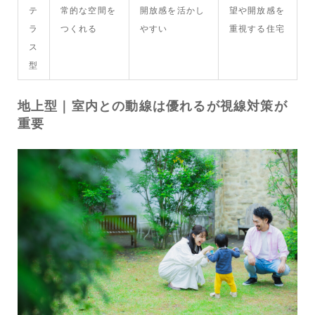
テ
常的な空間を
開放感を活かし
望や開放感を
ラ
つくれる
やすい
重視する住宅
ス
型
地上型｜室内との動線は優れるが視線対策が
重要