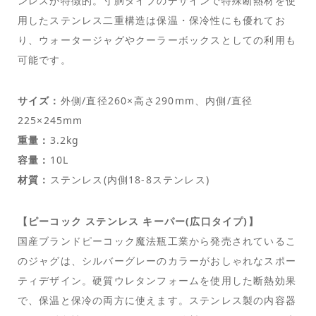
ンレスが特徴的。寸胴タイプのデザインで特殊断熱材を使
用したステンレス二重構造は保温・保冷性にも優れてお
り、ウォータージャグやクーラーボックスとしての利用も
可能です。
サイズ：
外側/直径260×高さ290mm、内側/直径
225×245mm
重量：
3.2kg
容量：
10L
材質：
ステンレス(内側18-8ステンレス)
【ピーコック ステンレス キーパー(広口タイプ)】
国産ブランドピーコック魔法瓶工業から発売されているこ
のジャグは、シルバーグレーのカラーがおしゃれなスポー
ティデザイン。硬質ウレタンフォームを使用した断熱効果
で、保温と保冷の両方に使えます。ステンレス製の内容器