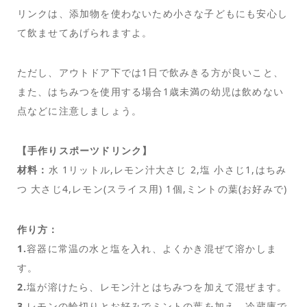
リンクは、添加物を使わないため小さな子どもにも安心し
て飲ませてあげられますよ。
ただし、アウトドア下では1日で飲みきる方が良いこと、
また、はちみつを使用する場合1歳未満の幼児は飲めない
点などに注意しましょう。
【手作りスポーツドリンク】
材料：
水 1リットル,レモン汁大さじ 2,塩 小さじ1,はちみ
つ 大さじ4,レモン(スライス用) 1個,ミントの葉(お好みで)
作り方：
1.
容器に常温の水と塩を入れ、よくかき混ぜて溶かしま
す。
2.
塩が溶けたら、レモン汁とはちみつを加えて混ぜます。
3.
レモンの輪切りとお好みでミントの葉を加え、冷蔵庫で